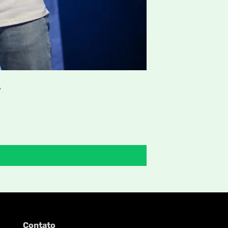
”
Contato